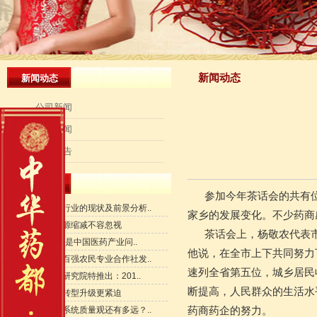
新闻动态
新闻动态
公司新闻
行业新闻
最新公告
最新动态
参加今年茶话会的共有位
中药饮片行业的现状及前景分析..
家乡的发展变化。不少药
中药材资源缩减不容忽视
茶话会上，杨敬农代表市
2019年将是中国医药产业问..
他说，在全市上下共同努力
首届全国百强农民专业合作社发..
速列全省第五位，城乡居民
中商产业研究院特推出：201..
断提高，人民群众的生活水
中药产业转型升级更紧迫
构建中药系统质量观还有多远？..
药商药企的努力。