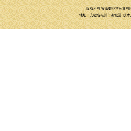
版权所有 安徽御花堂药业有限公司 
友
地址：安徽省亳州市谯城区
技术
情
链
接：
高
仿
手
表
高
仿
表
高
仿
手
表
高
仿
手
表