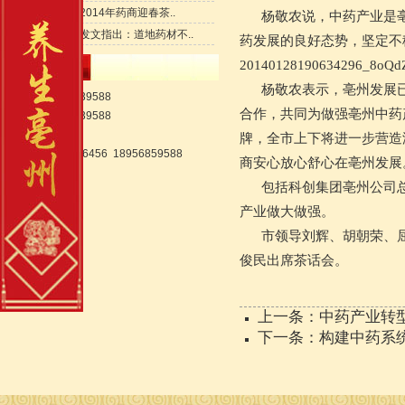
亳州举行2014年药商迎春茶..
杨敬农说，中药产业是亳
人民日报发文指出：道地药材不..
药发展的良好态势，坚定不
20140128190634296_8oQd
联系我们
杨敬农表示，亳州发展已
电话:0558-5539588
合作，共同为做强亳州中药
传真:0558-
5539588
联系人:贾经理
牌，全市上下将进一步营造
手机:18956866456 18956859588
商安心放心舒心在亳州
包括科创集团亳州公司总
产业做大做强。
市领导刘辉、胡朝荣、屈
俊民出席茶话会。
上一条：中药产业转
下一条：构建中药系